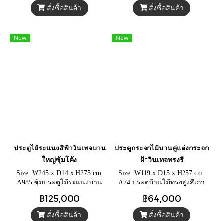
พร้อมหน้าต่างชองแสงกระจกสี
สั่งซื้อสินค้า
สั่งซื้อสินค้า
เขียววินเทจ
New
New
ประตูไม้ระแนงสีฟ้าวินเทจบาน
ประตูกระจกไม้บานคู่แต่งกระจก
ใหญ่ซุ้มโค้ง
ฝ้าวินเทจทรงรี
Size: W245 x D14 x H275 cm.
Size: W119 x D15 x H257 cm.
A985 ซุ้มประตูไม้ระแนงบาน
A74 ประตูบ้านไม้ทรงสูงสีเก่า
ใหญ่ ประตูไม้ฉลุลายโปร่ง ทรง
ถลอกดั้งเดิม บานประตูกระจก
฿125,000
฿64,000
โค้งบานคู่สีฟ้า
ฝ้าเก่าโบราณดั้งเดิม
สั่งซื้อสินค้า
สั่งซื้อสินค้า