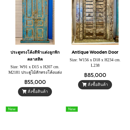
ประตูทรงโค้งสีฟ้าแต่งลูกฟัก
Antique Wooden Door
คลาสสิค
Size: W156 x D18 x H234 cm.
L238
Size: W91 x D15 x H207 cm.
M2181 ประตูไม้สักทรงโค้งแต่ง
฿85,000
ลูกฟักคลาสสิค ประตูไม้บานเล็ก
฿55,000
สีฟ้าวินเทจถลอกเก่า พร้อมมือ
สั่งซื้อสินค้า
จับและกลอนยาวทองเหลือง
สั่งซื้อสินค้า
ดั้งเดิม
New
New