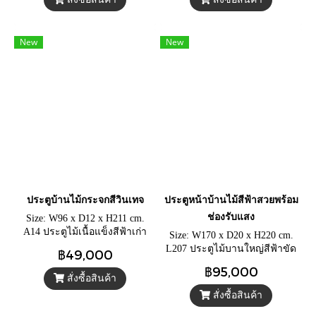
New
New
ประตูบ้านไม้กระจกสีวินเทจ
ประตูหน้าบ้านไม้สีฟ้าสวยพร้อม
ช่องรับแสง
Size: W96 x D12 x H211 cm.
A14 ประตูไม้เนื้อแข็งสีฟ้าเก่า
Size: W170 x D20 x H220 cm.
เจาะช่องแสงกระจกโบราณทรง
L207 ประตูไม้บานใหญ่สีฟ้าขัด
฿49,000
โค้ง ประตูคาเฟ่สวยๆ แต่งไม้
หยาบแต่งลายแกะสลักยุค
฿95,000
บานเกล็ด
อาณานิคม ประตูร้านกาแฟ
สั่งซื้อสินค้า
สวยๆ มือจับทองเหลืองหายาก
สั่งซื้อสินค้า