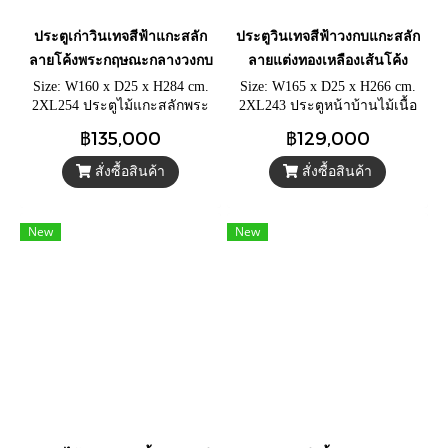
ประตูเก่าวินเทจสีฟ้าแกะสลัก
ประตูวินเทจสีฟ้าวงกบแกะสลัก
ลายโค้งพระกฤษณะกลางวงกบ
ลายแต่งทองเหลืองเส้นโค้ง
Size: W160 x D25 x H284 cm.
Size: W165 x D25 x H266 cm.
2XL254 ประตูไม้แกะสลักพระ
2XL243 ประตูหน้าบ้านไม้เนื้อ
กฤษณะบนพาเนลวงกบ ประตู
แข็งทาสีฟ้าวินเทจ ประตูบ้าน
฿135,000
฿129,000
เก่าสีฟ้าขัดหยาบแต่งแถบเหล็ก
สวยๆ แต่งหมุดทองเหลือง วงกบ
โบราณ คู่มือจับทองเหลืองและ
แกะสลักลายโบราณด้วยมือ
สั่งซื้อสินค้า
สั่งซื้อสินค้า
กลอนยาว
New
New