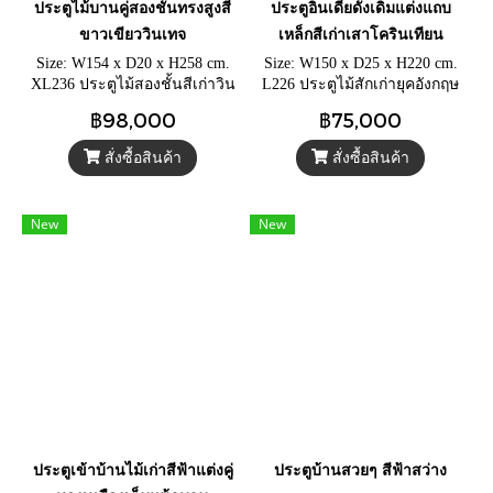
ประตูไม้บานคู่สองชั้นทรงสูงสี
ประตูอินเดียดั้งเดิมแต่งแถบ
ขาวเขียววินเทจ
เหล็กสีเก่าเสาโครินเทียน
Size: W154 x D20 x H258 cm.
Size: W150 x D25 x H220 cm.
XL236 ประตูไม้สองชั้นสีเก่าวิน
L226 ประตูไม้สักเก่ายุคอังกฤษ
เทจ ประตูไม้สักบานสูงพร้อม
โคโลเนียลวงกบเสาโครินเทียน
฿98,000
฿75,000
บานหน้าต่างช่องแสง กระจกสี
ประตูรั้วหน้าบ้านแต่งแถบเหล็ก
ลายพิกุล พร้อมกลอนล็อคยาว
และดอกไม้ทองเหลือง
สั่งซื้อสินค้า
สั่งซื้อสินค้า
ทองเหลือง
New
New
ประตูเข้าบ้านไม้เก่าสีฟ้าแต่งคู่
ประตูบ้านสวยๆ สีฟ้าสว่าง