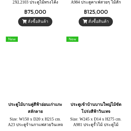
2XL2103 ประตูไม้ทรงโค้ง
A984 ประตูคาเฟ่สวยๆ ไม้สัก
ประตูไม้ระแนงสีเขียววินเทจ
หนาแกะสลักลายที่วงกบ ประตู
฿75,000
฿125,000
แต่งสวน แต่งคาเฟ่
อินเดียโบราณสีฟ้าเก่าดั้งเดิม
สั่งซื้อสินค้า
สั่งซื้อสินค้า
New
New
ประตูไม้บานคู่สีฟ้าอ่อนเก่าแกะ
ประตูเข้าบ้านบานใหญ่ไม้ขัด
สลักลาย
โปร่งสีฟ้าวินเทจ
Size: W150 x D20 x H215 cm.
Size: W245 x D14 x H275 cm.
A23 ประตูร้านกาแฟสวยวินเทจ
A981 ประตูรั้วไม้ ประตูไม้
สีฟ้าอ่อนขัดหยาบ ประตูไม้เก่า
ระแนงสีฟ้าขนาดใหญ่ พร้อม