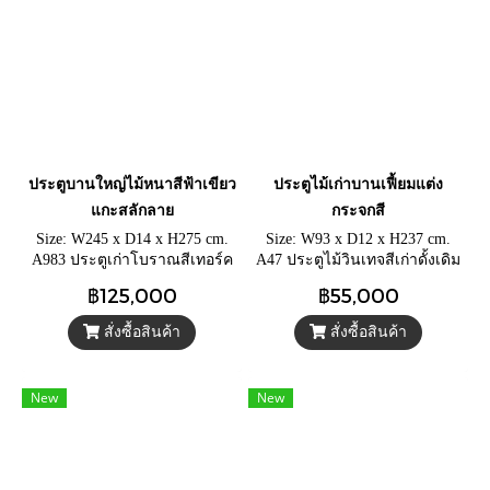
ประตูบานใหญ่ไม้หนาสีฟ้าเขียว
ประตูไม้เก่าบานเฟี้ยมแต่ง
แกะสลักลาย
กระจกสี
Size: W245 x D14 x H275 cm.
Size: W93 x D12 x H237 cm.
A983 ประตูเก่าโบราณสีเทอร์ค
A47 ประตูไม้วินเทจสีเก่าดั้งเดิม
วอยส์ดั้งเดิม วงกบแกะสลักลาย
ประตูบานเฟี้ยมสามพับแต่ง
฿125,000
฿55,000
ลึก หน้าบานประตูแต่งหมุด
กระจกสีวินเทจและเหล็กกลึง
เหล็กและแถบเหล็กสวยดุดัน
สั่งซื้อสินค้า
สั่งซื้อสินค้า
New
New