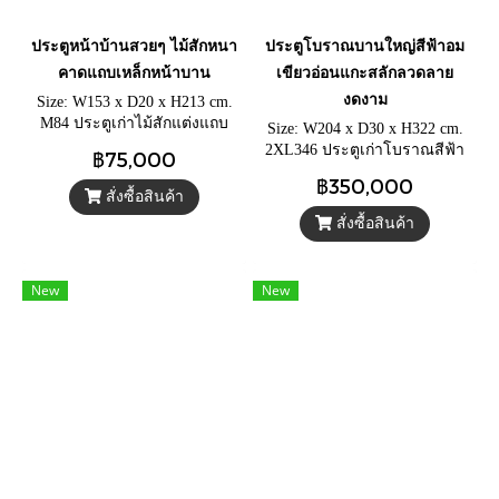
ประตูหน้าบ้านสวยๆ ไม้สักหนา
ประตูโบราณบานใหญ่สีฟ้าอม
คาดแถบเหล็กหน้าบาน
เขียวอ่อนแกะสลักลวดลาย
งดงาม
Size: W153 x D20 x H213 cm.
M84 ประตูเก่าไม้สักแต่งแถบ
Size: W204 x D30 x H322 cm.
เหล็กแบบอินเดียตะวันตก ประตู
2XL346 ประตูเก่าโบราณสีฟ้า
฿75,000
โบราณน็อคดาวน์ไม่ใช้ตะปูสี
อ่อนขัดถลอกดั้งเดิม ประตูไม้
฿350,000
เก่าวินเทจ
บานใหญ่ไม้เนื้อแข็ง แกะสลัก
สั่งซื้อสินค้า
ลวดลายด้วยมือ
สั่งซื้อสินค้า
New
New