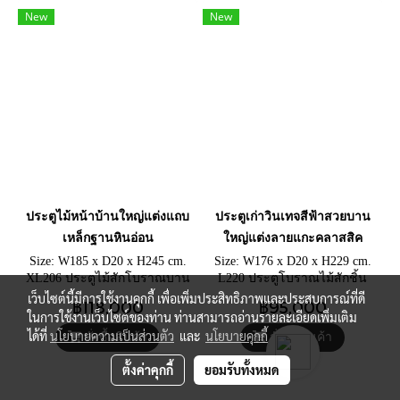
New
New
ประตูไม้หน้าบ้านใหญ่แต่งแถบ
ประตูเก่าวินเทจสีฟ้าสวยบาน
เหล็กฐานหินอ่อน
ใหญ่แต่งลายแกะคลาสสิค
Size: W185 x D20 x H245 cm.
Size: W176 x D20 x H229 cm.
XL206 ประตูไม้สักโบราณบาน
L220 ประตูโบราณไม้สักชิ้น
ใหญ่ ติดสีเขียวเก่าเล็กน้อย
หนา วงกบส่วนบนแต่งลายแกะ
เว็บไซต์นี้มีการใช้งานคุกกี้ เพื่อเพิ่มประสิทธิภาพและประสบการณ์ที่ดี
฿118,000
฿95,000
ประตูเข้าบ้านแต่งหมุดเหล็กบน
สลักลายลึก บนบานแต่งแถบ
ในการใช้งานเว็บไซต์ของท่าน ท่านสามารถอ่านรายละเอียดเพิ่มเติม
แถบเหล็กเต็มหน้าบาน
เหล็กและหมุดเหล็ก มาพร้อมมือ
ได้ที่
นโยบายความเป็นส่วนตัว
และ
นโยบายคุกกี้
สั่งซื้อสินค้า
สั่งซื้อสินค้า
จับดั้งเดิมชิ้นหนา
ตั้งค่าคุกกี้
ยอมรับทั้งหมด