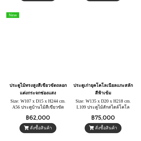
New
ประตูไม้ทรงสูงสีเขียวขัดถลอก
ประตูเก่ายุคโคโลเนียลแกะสลัก
แต่งกระจกช่องแสง
สีฟ้าเข้ม
Size: W107 x D15 x H244 cm.
Size: W135 x D20 x H218 cm.
A56 ประตูบ้านไม้สีเขียวขัด
L109 ประตูไม้สักสไตล์โคโล
หยาบ ประตูหน้าบ้านไม้สัก
เนียลอังกฤษ สีฟ้าเก่าขัดหยาบ
฿62,000
฿75,000
สวยๆ พร้อมหน้าต่างกระจกวิน
บนเนื้อไม้สีเข้ม แกะสลัก
เทจ
ลวดลายโดดเด่นเต็มบาน
สั่งซื้อสินค้า
สั่งซื้อสินค้า