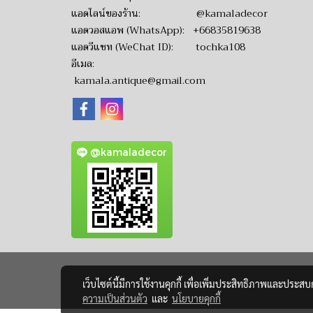
แอดไลน์ของร้าน:
@kamaladecor
แอดวอสแอพ (WhatsApp):
+66835819638
แอดวีแชท (WeChat ID): tochka108
อีเมล:
kamala.antique@gmail.com
@kamaladecor
เว็บไซต์นี้มีการใช้งานคุกกี้ เพื่อเพิ่มประสิทธิภาพและประส
ความเป็นส่วนตัว
และ
นโยบายคุกกี้