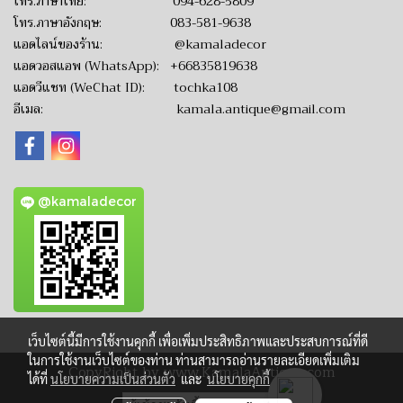
โทร.ภาษาไทย:
094-628-5809
โทร.ภาษาอังกฤษ:
083-581-9638
แอดไลน์ของร้าน:
@kamaladecor
แอดวอสแอพ (WhatsApp):
+66835819638
แอดวีแชท (WeChat ID): tochka108
อีเมล:
kamala.antique@gmail.com
@kamaladecor
เว็บไซต์นี้มีการใช้งานคุกกี้ เพื่อเพิ่มประสิทธิภาพและประสบการณ์ที่ดี
ในการใช้งานเว็บไซต์ของท่าน ท่านสามารถอ่านรายละเอียดเพิ่มเติม
CopyRight by www.KamalaAntique.com
ได้ที่
นโยบายความเป็นส่วนตัว
และ
นโยบายคุกกี้