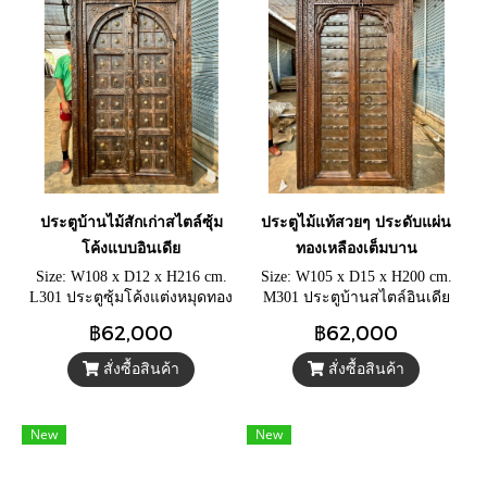
ประตูบ้านไม้สักเก่าสไตล์ซุ้ม
ประตูไม้แท้สวยๆ ประดับแผ่น
โค้งแบบอินเดีย
ทองเหลืองเต็มบาน
Size: W108 x D12 x H216 cm.
Size: W105 x D15 x H200 cm.
L301 ประตูซุ้มโค้งแต่งหมุดทอง
M301 ประตูบ้านสไตล์อินเดีย
เหลืองและแถบเหล็ก ประตูหน้า
โบราณแกะสลักลายแต่งไม้กลึง
฿62,000
฿62,000
บ้านไม้เก่าแกะสลักลายสวย
บนวงกบ ประตูไม้แท้บานคู่ทรง
พร้อมโซ่คล้องกุญแจ
ซุ้มโค้งแต่งทองเหลือง
สั่งซื้อสินค้า
สั่งซื้อสินค้า
New
New