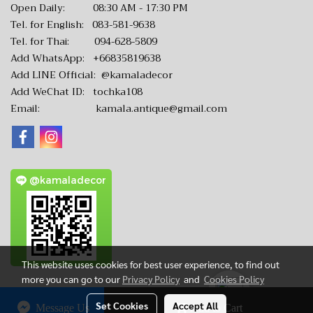
Open Daily: 08:30 AM - 17:30 PM
Tel. for English:
083-581-9638
Tel. for Thai:
094-628-5809
Add WhatsApp:
+66835819638
Add LINE Official:
@kamaladecor
Add WeChat ID: tochka108
Email:
kamala.antique@gmail.com
@kamaladecor
This website uses cookies for best user experience, to find out
more you can go to our
Privacy Policy
and
Cookies Policy
Set Cookies
Accept All
Message Us
Add to Cart
CopyRight by www.KamalaAntique.com