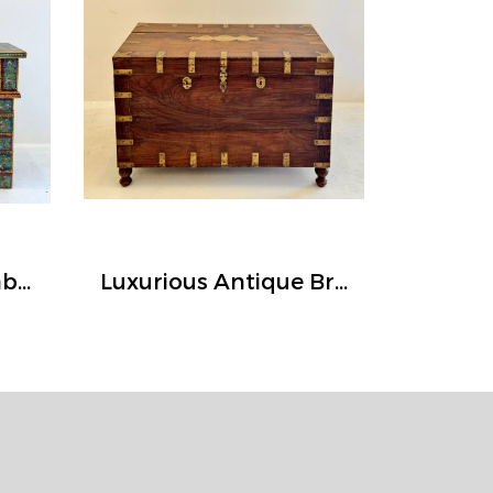
Striking Console Table Painted Blue with Storage
​Luxurious Antique Brass Wooden Chest Turned Legs