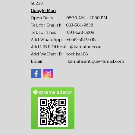
50230
Google Map
Open Daily: 08:30 AM - 17:30 PM
Tel. for English:
083-581-9638
Tel. for Thai:
094-628-5809
Add WhatsApp:
+66835819638
Add LINE Official:
@kamaladecor
Add WeChat ID: tochka108
Email:
kamala.antique@gmail.com
@kamaladecor