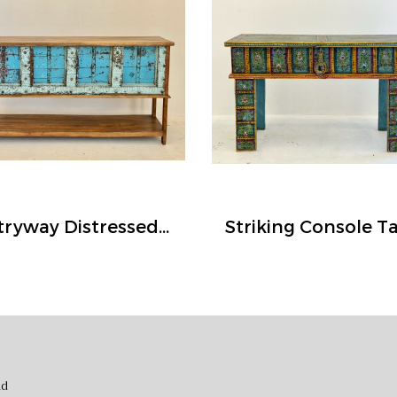
Entryway Distressed Blue Console Box
nd