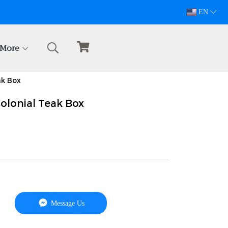
094-628-5809
EN
More
ak Box
olonial Teak Box
Message Us