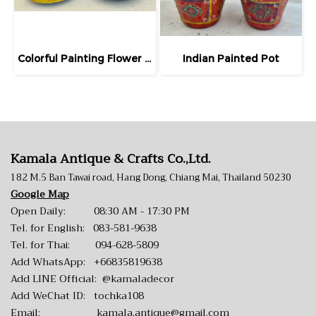
Colorful Painting Flower Vase for Home Decor
Indian Painted Pot
Kamala Antique & Crafts Co.,Ltd.
182 M.5 Ban Tawai road, Hang Dong, Chiang Mai, Thailand 50230
Google Map
Open Daily: 08:30 AM - 17:30 PM
Tel. for English:
083-581-9638
Tel. for Thai:
094-628-5809
Add WhatsApp:
+66835819638
Add LINE Official:
@kamaladecor
Add WeChat ID: tochka108
Email:
kamala.antique@gmail.com