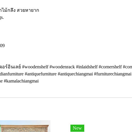
 ขาไม้กลึง สวยหายาก
gs.
809
จอร์อินเลย์ #woodenshelf #woodenrack #inlaidshelf #cornershelf #corne
ianfurniture #antiquefurniture #antiquechiangmai #furniturechiangma
ue #kamalachiangmai
New