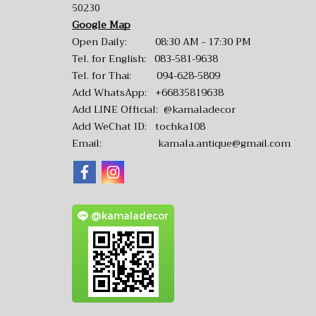
50230
Google Map
Open Daily: 08:30 AM - 17:30 PM
Tel. for English:
083-581-9638
Tel. for Thai:
094-628-5809
Add WhatsApp:
+66835819638
Add LINE Official:
@kamaladecor
Add WeChat ID: tochka108
Email:
kamala.antique@gmail.com
@kamaladecor