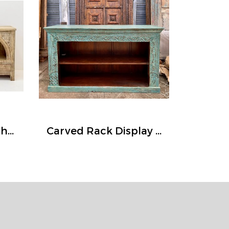
Magnificent Arch Shelves Sideboard with Drawers
Carved Rack Display Cabinet in Blue