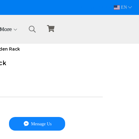
094-628-5809
EN
More
oden Rack
ck
Message Us