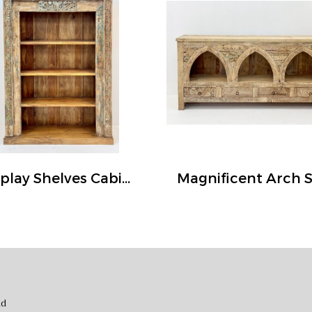
Display Shelves Cabinet with Carving Rustic Painted
nd