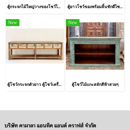
ตู้กระจกไม้ใหญ่วางของโชว์ไม้สักฟอกขาว
ตู้ยาวโชว์ของพร้อมลิ้นชักดีไซน์ซุ้มโค้ง
New
New
ตู้โชว์กระจกตัวยาว ตู้โชว์เครื่องประดับไม้สัก
ตู้โชว์ไม้แกะสลักสีฟ้าสวยๆ
บริษัท คามาลา แอนทิค แอนด์ คราฟส์ จำกัด