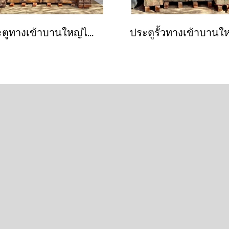
ประตูทางเข้าบานใหญ่ไม้สักหนาสไตล์อินเดียอังกฤษ