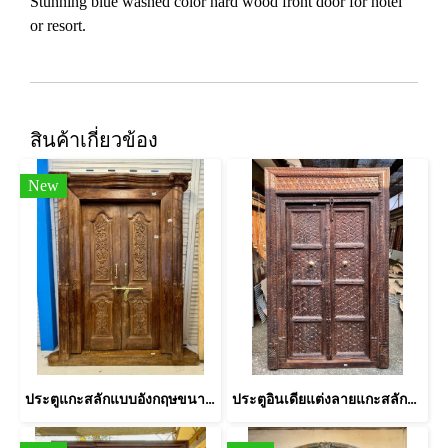
Stunning blue washed color hard wood front door for hotel
or resort.
สินค้าเกี่ยวข้อง
New
ประตูแกะสลักแบบอังกฤษขนาบเสาโครินเทียนโบราณ
ประตูอินเดียแต่งลายแกะสลักมวลดอกไม้