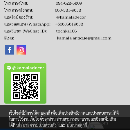
โทร.ภาษาไทย:
094-628-5809
โทร.ภาษาอังกฤษ:
083-581-9638
แอดไลน์ของร้าน:
@kamaladecor
แอดวอสแอพ (WhatsApp):
+66835819638
แอดวีแชท (WeChat ID): tochka108
อีเมล:
kamala.antique@gmail.com
@kamaladecor
เว็บไซต์นี้มีการใช้งานคุกกี้ เพื่อเพิ่มประสิทธิภาพและประสบการณ์ที่ดี
ในการใช้งานเว็บไซต์ของท่าน ท่านสามารถอ่านรายละเอียดเพิ่มเติม
CopyRight by www.KamalaAntique.com
ได้ที่
นโยบายความเป็นส่วนตัว
และ
นโยบายคุกกี้