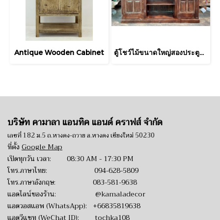
Antique Wooden Cabinet
ตู้โชว์ไม้ขนาดใหญ่สองประตูแต่งเหล็กกลึง
บริษัท คามาลา แอนทิค แอนด์ คราฟส์ จำกัด
เลขที่ 182 ม.5 ถ.หางดง-ถวาย อ.หางดง เชียงใหม่ 50230
ที่ตั้ง
Google Map
เปิดทุกวัน เวลา: 08:30 AM - 17:30 PM
โทร.ภาษาไทย:
094-628-5809
โทร.ภาษาอังกฤษ:
083-581-9638
แอดไลน์ของร้าน:
@kamaladecor
แอดวอสแอพ (WhatsApp):
+66835819638
แอดวีแชท (WeChat ID): tochka108