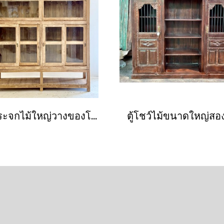
ตู้กระจกไม้ใหญ่วางของโชว์ไม้สักฟอกขาว