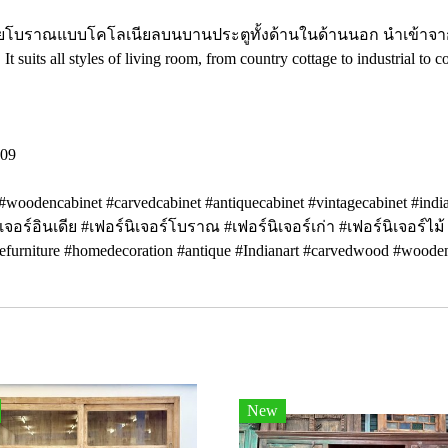
กลายโบราณแบบโคโลเนียลบนบานประตูทั้งด้านในด้านนอก นำเข้าจาก
 It suits all styles of living room, from country cottage to industrial t
809
 #woodencabinet #carvedcabinet #antiquecabinet #vintagecabinet #indi
เจอร์อินเดีย #เฟอร์นิเจอร์โบราณ #เฟอร์นิเจอร์เก่า #เฟอร์นิเจอร์ไม
uefurniture #homedecoration #antique #Indianart #carvedwood #woode
New