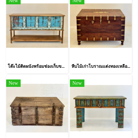
New
New
โต๊ะไม้ติดผนังพร้อมช่องเก็บของขาสูง
หีบไม้เก่าโบราณแต่งทองเหลืองขากลึง
New
New