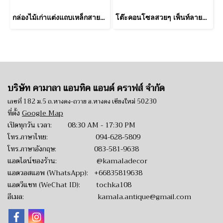
กล่องไม้เก่าแต่งแถบเหล็กสายยูมือจับเหล็ก
โต๊ะคอนโซลสวยๆ เพ็นท์ลายสีฟ้าพร้อมช่องเก็บของ
บริษัท คามาลา แอนทิค แอนด์ คราฟส์ จำกัด
เลขที่ 182 ม.5 ถ.หางดง-ถวาย อ.หางดง เชียงใหม่ 50230
ที่ตั้ง
Google Map
เปิดทุกวัน เวลา: 08:30 AM - 17:30 PM
โทร.ภาษาไทย:
094-628-5809
โทร.ภาษาอังกฤษ:
083-581-9638
แอดไลน์ของร้าน:
@kamaladecor
แอดวอสแอพ (WhatsApp):
+66835819638
แอดวีแชท (WeChat ID): tochka108
อีเมล:
kamala.antique@gmail.com