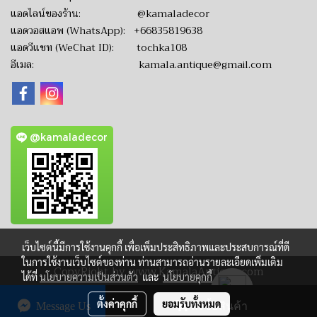
แอดไลน์ของร้าน:
@kamaladecor
แอดวอสแอพ (WhatsApp):
+66835819638
แอดวีแชท (WeChat ID): tochka108
อีเมล:
kamala.antique@gmail.com
@kamaladecor
เว็บไซต์นี้มีการใช้งานคุกกี้ เพื่อเพิ่มประสิทธิภาพและประสบการณ์ที่ดี
ในการใช้งานเว็บไซต์ของท่าน ท่านสามารถอ่านรายละเอียดเพิ่มเติม
CopyRight by www.KamalaAntique.com
ได้ที่
นโยบายความเป็นส่วนตัว
และ
นโยบายคุกกี้
ผู้เข้าชมวันนี้
3,490
ตั้งค่าคุกกี้
ยอมรับทั้งหมด
Message Us
สั่งซื้อสินค้า