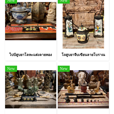
New
New
ไปป์สูบยาโลหะแต่งลายทอง
โถสูบยาจีบเขียนลายโบราณ
New
New