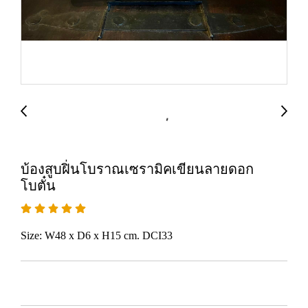
บ้องสูบฝิ่นโบราณเซรามิคเขียนลายดอก
โบตั๋น
Size: W48 x D6 x H15 cm. DCI33