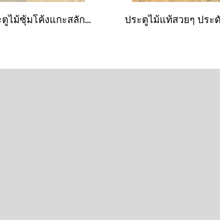
ประตูไม้ซุ้มโค้งแกะสลักลายไม้หนาแผ่นใหญ่