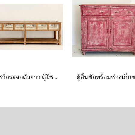
ตู้โชว์กระจกตัวยาว ตู้โชว์เครื่องประดับไม้สัก