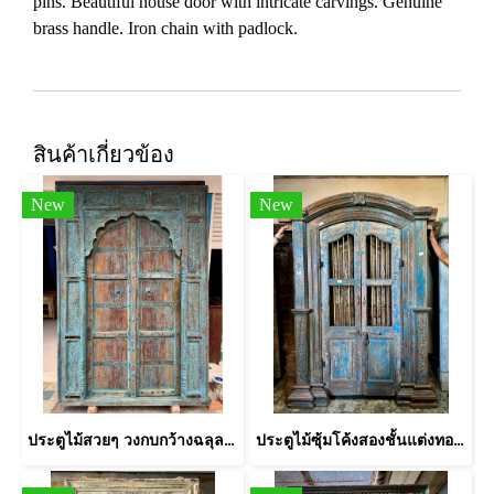
pins. Beautiful house door with intricate carvings. Genuine
brass handle. Iron chain with padlock.
สินค้าเกี่ยวข้อง
New
New
ประตูไม้สวยๆ วงกบกว้างฉลุลายแกะสลักบานใหญ่หายาก
ประตูไม้ซุ้มโค้งสองชั้นแต่งทองเหลืองกลึง