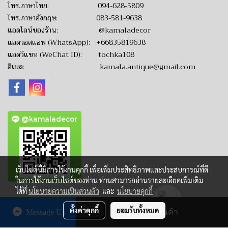
โทร.ภาษาไทย:
094-628-5809
โทร.ภาษาอังกฤษ:
083-581-9638
แอดไลน์ของร้าน:
@kamaladecor
แอดวอสแอพ (WhatsApp):
+66835819638
แอดวีแชท (WeChat ID): tochka108
อีเมล:
kamala.antique@gmail.com
@kamaladecor
เว็บไซต์นี้มีการใช้งานคุกกี้ เพื่อเพิ่มประสิทธิภาพและประสบการณ์ที่ดี
ในการใช้งานเว็บไซต์ของท่าน ท่านสามารถอ่านรายละเอียดเพิ่มเติม
ได้ที่
นโยบายความเป็นส่วนตัว
และ
นโยบายคุกกี้
ตั้งค่าคุกกี้
ยอมรับทั้งหมด
Message Us
สั่งซื้อสินค้า
CopyRight by www.KamalaAntique.com