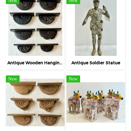
New
New
Antique Wooden Hanging Shelf
Antique Soldier Statue
New
New