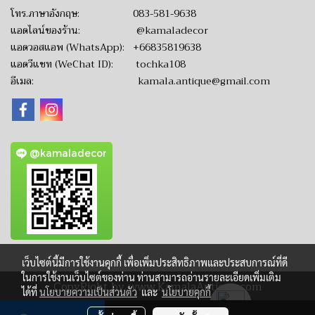
โทร.ภาษาอังกฤษ:
083-581-9638
แอดไลน์ของร้าน:
@kamaladecor
แอดวอสแอพ (WhatsApp):
+66835819638
แอดวีแชท (WeChat ID): tochka108
อีเมล:
kamala.antique@gmail.com
@kamaladecor
เว็บไซต์นี้มีการใช้งานคุกกี้ เพื่อเพิ่มประสิทธิภาพและประสบการณ์ที่ดี
ในการใช้งานเว็บไซต์ของท่าน ท่านสามารถอ่านรายละเอียดเพิ่มเติม
CopyRight by www.KamalaAntique.com
ได้ที่
นโยบายความเป็นส่วนตัว
และ
นโยบายคุกกี้
ผู้เข้าชมวันนี้
1,279