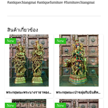
#antiquechiangmai #antiquefurniture #furniturechiangmai
สินค้าเกี่ยวข้อง
New
New
พระกฤษณะพระนางราธาทองเหลืองคู่
พระกฤษณะเป่าขลุ่ยกับนันดิทองเหลืองหล่อแต่งหินสี
New
New