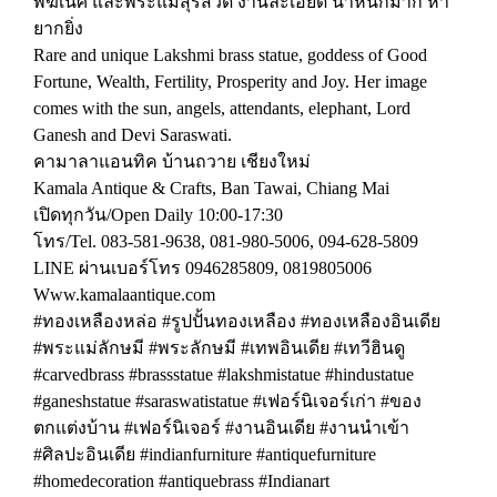
พิฆเนศ และพระแม่สุรัสวดี งานละเอียด นำ้หนักมาก หา
ยากยิ่ง
Rare and unique Lakshmi brass statue, goddess of Good
Fortune, Wealth, Fertility, Prosperity and Joy. Her image
comes with the sun, angels, attendants, elephant, Lord
Ganesh and Devi Saraswati.
คามาลาแอนทิค บ้านถวาย เชียงใหม่
Kamala Antique & Crafts, Ban Tawai, Chiang Mai
เปิดทุกวัน/Open Daily 10:00-17:30
โทร/Tel. 083-581-9638, 081-980-5006, 094-628-5809
LINE ผ่านเบอร์โทร 0946285809, 0819805006
Www.kamalaantique.com
#ทองเหลืองหล่อ #รูปปั้นทองเหลือง #ทองเหลืองอินเดีย
#พระแม่ลักษมี #พระลักษมี #เทพอินเดีย #เทวีฮินดู
#carvedbrass #brassstatue #lakshmistatue #hindustatue
#ganeshstatue #saraswatistatue #เฟอร์นิเจอร์เก่า #ของ
ตกแต่งบ้าน #เฟอร์นิเจอร์ #งานอินเดีย #งานนำเข้า
#ศิลปะอินเดีย #indianfurniture #antiquefurniture
#homedecoration #antiquebrass #Indianart