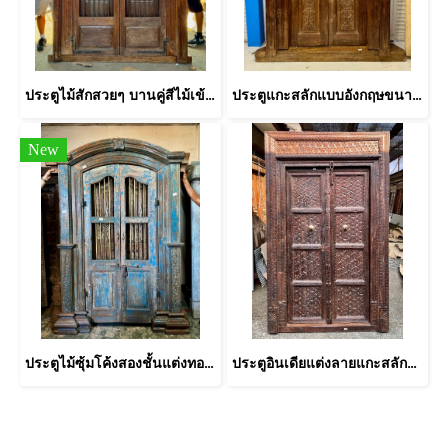
ประตูไม้สักสวยๆ บานคู่สีไม้เข้ม แกะลายเซาะร่องคลาสสิค
ประตูแกะสลักแบบอังกฤษขนาบเสาโครินเทียนโบราณ
New
ประตูไม้ซุ้มโค้งสองชั้นแต่งทองเหลืองกลึง
ประตูอินเดียแต่งลายแกะสลักมวลดอกไม้