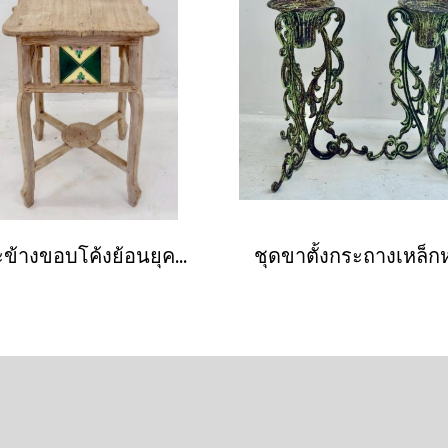
โต๊ะข้างขอบโค้งย้อนยุคแต่งแผ่นกระเบื้อง