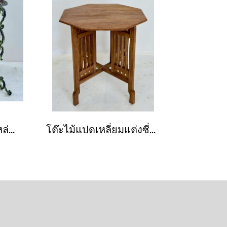
ชุดขาตั้งกระถางเหล็กหล่อวินเทจสีเขียวเก่า
โต๊ะไม้แปดเหลี่ยมแต่งซี่ไม้ระแนงสไตล์วินเทจ