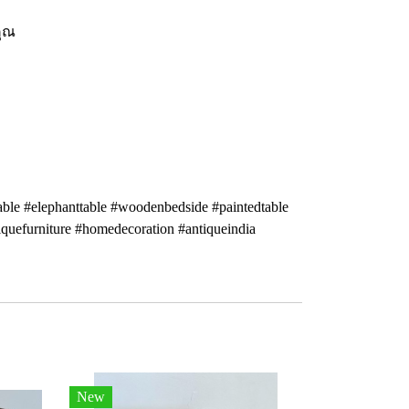
คุณ
table #elephanttable #woodenbedside #paintedtable
quefurniture #homedecoration #antiqueindia
New