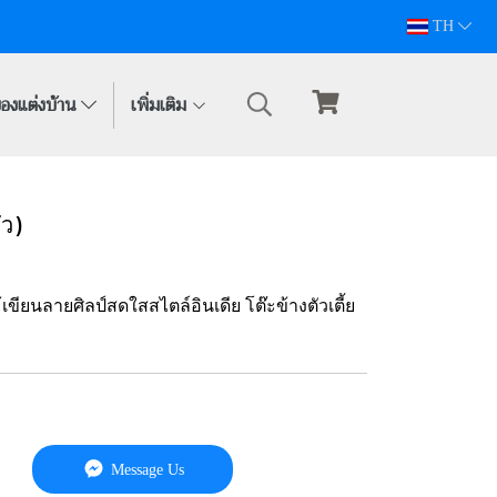
094-628-5809
TH
องแต่งบ้าน
เพิ่มเติม
ัว)
้เขียนลายศิลป์สดใสสไตล์อินเดีย โต๊ะข้างตัวเตี้ย
Message Us