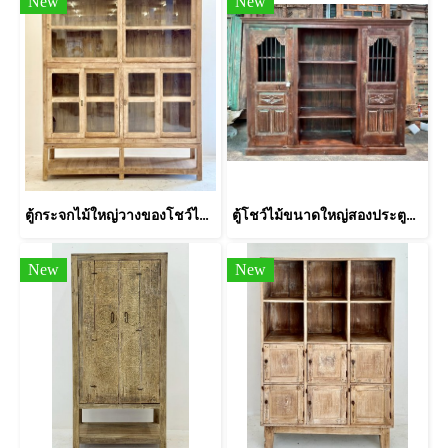
New
New
ตู้กระจกไม้ใหญ่วางของโชว์ไม้สักฟอกขาว
ตู้โชว์ไม้ขนาดใหญ่สองประตูแต่งเหล็กกลึง
New
New