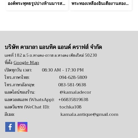
องค์พระพุทธรูปปางห้ามมารสไตล์ธิเบต
พระทองเหลืองอินเดียงานสองสีสวย
บริษัท คามาลา แอนทิค แอนด์ คราฟส์ จำกัด
เลขที่ 182 ม.5 ถ.หางดง-ถวาย อ.หางดง เชียงใหม่ 50230
ที่ตั้ง
Google Map
เปิดทุกวัน เวลา: 08:30 AM - 17:30 PM
โทร.ภาษาไทย:
094-628-5809
โทร.ภาษาอังกฤษ:
083-581-9638
แอดไลน์ของร้าน:
@kamaladecor
แอดวอสแอพ (WhatsApp):
+66835819638
แอดวีแชท (WeChat ID): tochka108
อีเมล:
kamala.antique@gmail.com