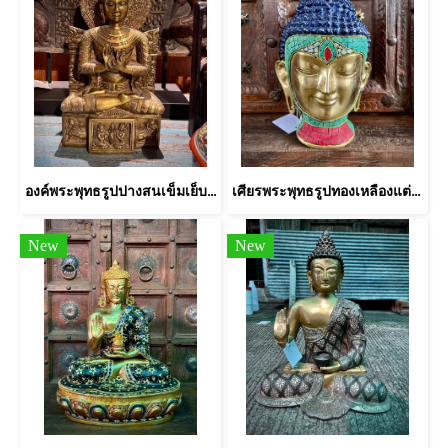
องค์พระพุทธรูปปางสนเข็มเย็บจีวร
เศียรพระพุทธรูปทองเหลืองแต่งหินสี
New
New