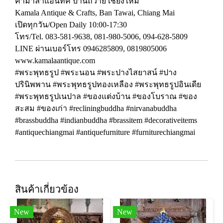
คามาลาแอนทิค บ้านถวาย เชียงใหม่
Kamala Antique & Crafts, Ban Tawai, Chiang Mai
เปิดทุกวัน/Open Daily 10:00-17:30
โทร/Tel. 083-581-9638, 081-980-5006, 094-628-5809
LINE ผ่านเบอร์โทร 0946285809, 0819805006
www.kamalaantique.com
#พระพุทธรูป #พระนอน #พระปางไสยาสน์ #ปาง
ปรินิพพาน #พระพุทธรูปทองเหลือง #พระพุทธรูปอินเดีย
#พระพุทธรูปเนปาล #ของแต่งบ้าน #ของโบราณ #ของ
สะสม #ของเก่า #recliningbuddha #nirvanabuddha
#brassbuddha #indianbuddha #brassitem #decorativeitems
#antiquechiangmai #antiquefurniture #furniturechiangmai
สินค้าเกี่ยวข้อง
New
New