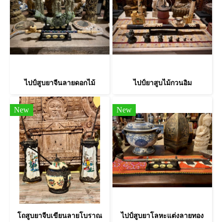
ไปป์สูบยาจีนลายดอกไม้
ไปป์ยาสูบไม้กวนอิม
New
New
โถสูบยาจีบเขียนลายโบราณ
ไปป์สูบยาโลหะแต่งลายทอง