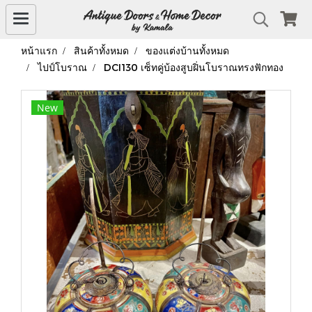
หน้าแรก
สินค้าทั้งหมด
ของแต่งบ้านทั้งหมด
ไปป์โบราณ
DCI130 เซ็ทคู่บ้องสูบฝิ่นโบราณทรงฟักทอง
New