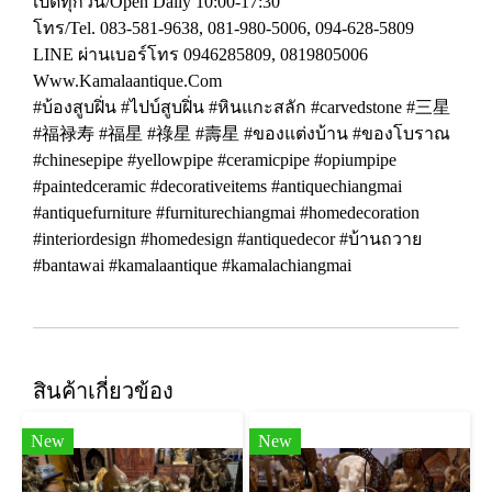
เปิดทุกวัน/Open Daily 10:00-17:30
โทร/Tel. 083-581-9638, 081-980-5006, 094-628-5809
LINE ผ่านเบอร์โทร 0946285809, 0819805006
Www.Kamalaantique.Com
#บ้องสูบฝิ่น #ไปบ์สูบฝิ่น #หินแกะสลัก #carvedstone #三星
#福禄寿 #福星 #祿星 #壽星 #ของแต่งบ้าน #ของโบราณ
#chinesepipe #yellowpipe #ceramicpipe #opiumpipe
#paintedceramic #decorativeitems #antiquechiangmai
#antiquefurniture #furniturechiangmai #homedecoration
#interiordesign #homedesign #antiquedecor #บ้านถวาย
#bantawai #kamalaantique #kamalachiangmai
สินค้าเกี่ยวข้อง
New
New