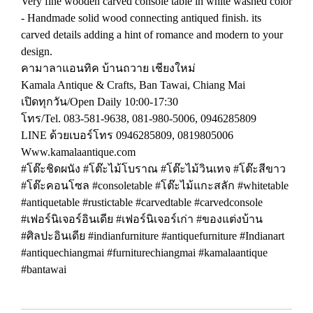
Very fine wooden carved console table in white washed color
- Handmade solid wood connecting antiqued finish. its
carved details adding a hint of romance and modern to your
design.
คามาลาแอนทิค บ้านถวาย เชียงใหม่
Kamala Antique & Crafts, Ban Tawai, Chiang Mai
เปิดทุกวัน/Open Daily 10:00-17:30
โทร/Tel. 083-581-9638, 081-980-5006, 0946285809
LINE ด้วยเบอร์โทร 0946285809, 0819805006
Www.kamalaantique.com
#โต๊ะชิดผนัง #โต๊ะไม้โบราณ #โต๊ะไม้วินเทจ #โต๊ะสีขาว
#โต๊ะคอนโซล #consoletable #โต๊ะไม้แกะสลัก #whitetable
#antiquetable #rustictable #carvedtable #carvedconsole
#เฟอร์นิเจอร์อินเดีย #เฟอร์นิเจอร์เก่า #ของแต่งบ้าน
#ศิลปะอินเดีย #indianfurniture #antiquefurniture #Indianart
#antiquechiangmai #furniturechiangmai #kamalaantique
#bantawai