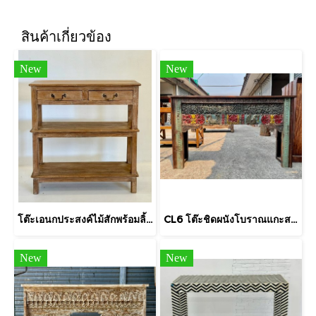
สินค้าเกี่ยวข้อง
New
New
โต๊ะเอนกประสงค์ไม้สักพร้อมลิ้นชักชั้นวางสองชั้น
CL6 โต๊ะชิดผนังโบราณแกะสลักลายสีเก่าดั้งเดิม
New
New