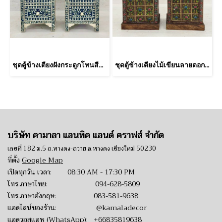
ชุดตู้ข้างเตียงฝังกระดูกโทนสีน้ำเงินขาวสไตล์โมรอคโค
ชุดตู้ข้างเตียงไม้เขียนลายดอกไม้รอบด้าน
บริษัท คามาลา แอนทิค แอนด์ คราฟส์ จำกัด
เลขที่ 182 ม.5 ถ.หางดง-ถวาย อ.หางดง เชียงใหม่ 50230
ที่ตั้ง
Google Map
เปิดทุกวัน เวลา: 08:30 AM - 17:30 PM
โทร.ภาษาไทย:
094-628-5809
โทร.ภาษาอังกฤษ:
083-581-9638
แอดไลน์ของร้าน:
@kamaladecor
แอดวอสแอพ (WhatsApp):
+66835819638