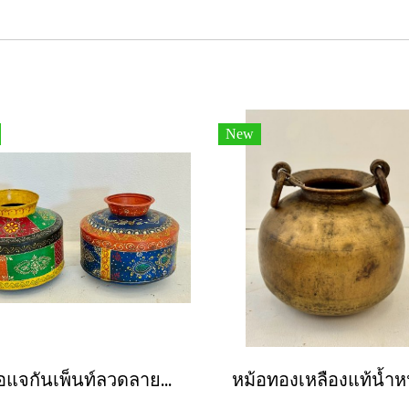
New
หม้อแจกันเพ็นท์ลวดลายสีสันสดใส