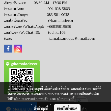
เปิดทุกวัน เวลา: 08:30 AM - 17:30 PM
โทร.ภาษาไทย:
094-628-5809
โทร.ภาษาอังกฤษ:
083-581-9638
แอดไลน์ของร้าน:
@kamaladecor
แอดวอสแอพ (WhatsApp):
+66835819638
แอดวีแชท (WeChat ID): tochka108
อีเมล:
kamala.antique@gmail.com
@kamaladecor
เว็บไซต์นี้มีการใช้งานคุกกี้ เพื่อเพิ่มประสิทธิภาพและประสบการณ์ที่ดี
ในการใช้งานเว็บไซต์ของท่าน ท่านสามารถอ่านรายละเอียดเพิ่มเติม
ได้ที่
นโยบายความเป็นส่วนตัว
และ
นโยบายคุกกี้
ตั้งค่าคุกกี้
ยอมรับทั้งหมด
Message Us
สั่งซื้อสินค้า
CopyRight by www.KamalaAntique.com