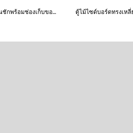
ตู้ลิ้นชักพร้อมช่องเก็บของสีแดงถลอกวินเทจ