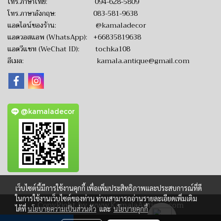
โทร.ภาษาไทย:
094-628-5809
โทร.ภาษาอังกฤษ:
083-581-9638
แอดไลน์ของร้าน:
@kamaladecor
แอดวอสแอพ (WhatsApp):
+66835819638
แอดวีแชท (WeChat ID): tochka108
อีเมล:
kamala.antique@gmail.com
@kamaladecor
เว็บไซต์นี้มีการใช้งานคุกกี้ เพื่อเพิ่มประสิทธิภาพและประสบการณ์ที่ดี
ในการใช้งานเว็บไซต์ของท่าน ท่านสามารถอ่านรายละเอียดเพิ่มเติม
CopyRight by www.KamalaAntique.com
ได้ที่
นโยบายความเป็นส่วนตัว
และ
นโยบายคุกกี้