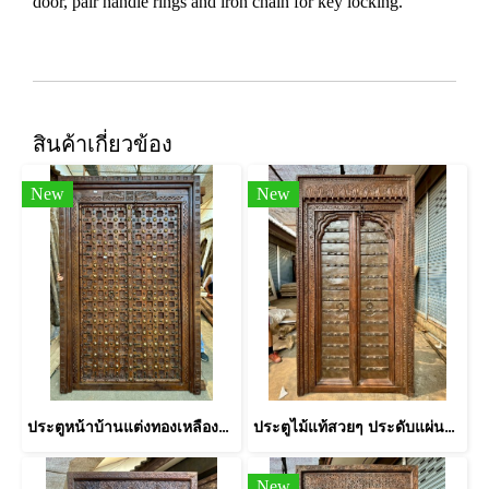
door, pair handle rings and iron chain for key locking.
สินค้าเกี่ยวข้อง
New
New
ประตูหน้าบ้านแต่งทองเหลืองและหมุดเหล็กเต็มหน้าบาน
ประตูไม้แท้สวยๆ ประดับแผ่นทองเหลืองเต็มบาน
New