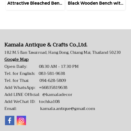
Attractive Bleached Bench Pierced Backrest
Black Wooden Bench with Fretwork Backrest
Kamala Antique & Crafts Co.,Ltd.
182 M.5 Ban Tawai road, Hang Dong, Chiang Mai, Thailand 50230
Google Map
Open Daily: 08:30 AM - 17:30 PM
Tel. for English:
083-581-9638
Tel. for Thai:
094-628-5809
Add WhatsApp:
+66835819638
Add LINE Official:
@kamaladecor
Add WeChat ID: tochka108
Email:
kamala.antique@gmail.com