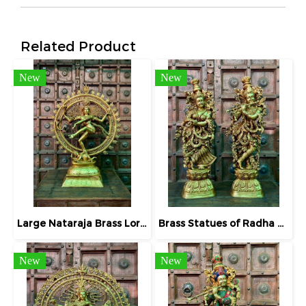
Related Product
New
New
Large Nataraja Brass Lord Shiva Golden Statue
Brass Statues of Radha and Krishna Full Details
New
New