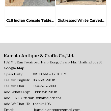
CL6 Indian Console Table with Carving
Distressed White Carved Table Lathed Woods
Kamala Antique & Crafts Co.,Ltd.
182 M.5 Ban Tawai road, Hang Dong, Chiang Mai, Thailand 50230
Google Map
Open Daily: 08:30 AM - 17:30 PM
Tel. for English:
083-581-9638
Tel. for Thai:
094-628-5809
Add WhatsApp:
+66835819638
Add LINE Official:
@kamaladecor
Add WeChat ID: tochka108
Email:
kamala.antique@gmail.com