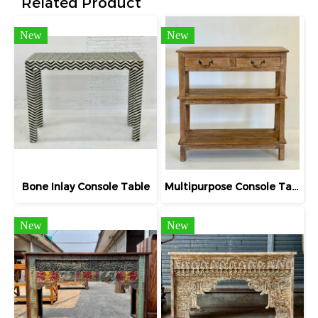
Related Product
New
New
Bone Inlay Console Table
Multipurpose Console Table Teak Rack with Drawers
New
New