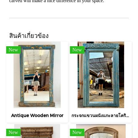
carved will make a nice difference in your space.
สินค้าเกี่ยวข้อง
New
New
Antique Wooden Mirror
กระจกแขวนผนังแกะลายโครินเทียนสีฟ้า
New
New