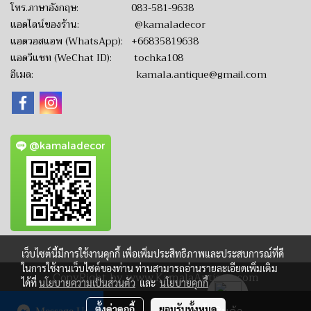
โทร.ภาษาอังกฤษ:
083-581-9638
แอดไลน์ของร้าน:
@kamaladecor
แอดวอสแอพ (WhatsApp):
+66835819638
แอดวีแชท (WeChat ID): tochka108
อีเมล:
kamala.antique@gmail.com
@kamaladecor
เว็บไซต์นี้มีการใช้งานคุกกี้ เพื่อเพิ่มประสิทธิภาพและประสบการณ์ที่ดี
ในการใช้งานเว็บไซต์ของท่าน ท่านสามารถอ่านรายละเอียดเพิ่มเติม
CopyRight by www.KamalaAntique.com
ได้ที่
นโยบายความเป็นส่วนตัว
และ
นโยบายคุกกี้
ผู้เข้าชมวันนี้
1
ตั้งค่าคุกกี้
ยอมรับทั้งหมด