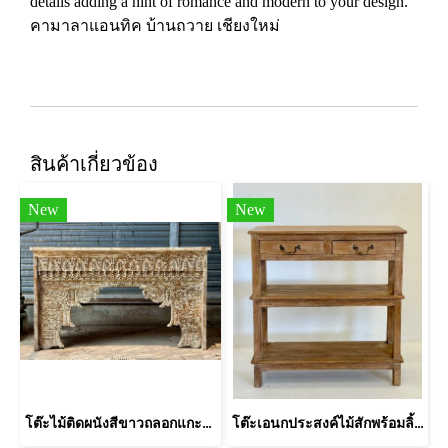
details adding a hint of romance and modern to your design.
คามาลาแอนทิค บ้านถวาย เชียงใหม่
สินค้าเกี่ยวข้อง
New
New
โต๊ะไม้ติดผนังสีขาวถลอกแกะสลักลายแต่งลูกกลอน
โต๊ะเอนกประสงค์ไม้สักพร้อมลิ้นชักชั้นวางสองชั้น