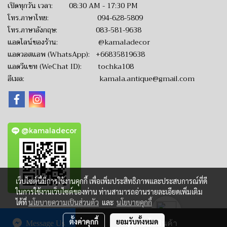
เปิดทุกวัน เวลา: 08:30 AM - 17:30 PM
โทร.ภาษาไทย:
094-628-5809
โทร.ภาษาอังกฤษ:
083-581-9638
แอดไลน์ของร้าน:
@kamaladecor
แอดวอสแอพ (WhatsApp):
+66835819638
แอดวีแชท (WeChat ID): tochka108
อีเมล:
kamala.antique@gmail.com
@kamaladecor
เว็บไซต์นี้มีการใช้งานคุกกี้ เพื่อเพิ่มประสิทธิภาพและประสบการณ์ที่ดี
ในการใช้งานเว็บไซต์ของท่าน ท่านสามารถอ่านรายละเอียดเพิ่มเติม
ได้ที่
นโยบายความเป็นส่วนตัว
และ
นโยบายคุกกี้
ตั้งค่าคุกกี้
ยอมรับทั้งหมด
Message Us
สั่งซื้อสินค้า
CopyRight by www.KamalaAntique.com