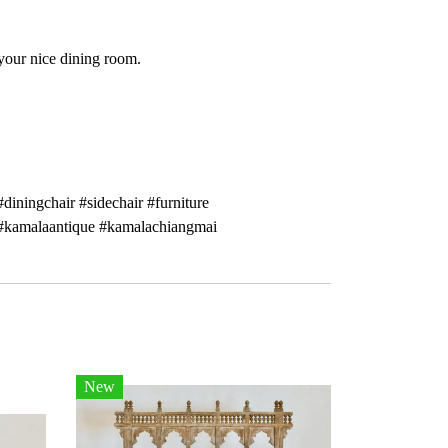
 your nice dining room.
iningchair #sidechair #furniture
 #kamalaantique #kamalachiangmai
New