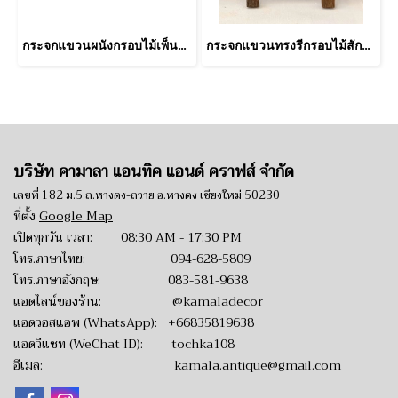
กระจกแขวนผนังกรอบไม้เพ็นลายเสือและกวาง
กระจกแขวนทรงรีกรอบไม้สักแกะลายสวย
บริษัท คามาลา แอนทิค แอนด์ คราฟส์ จำกัด
เลขที่ 182 ม.5 ถ.หางดง-ถวาย อ.หางดง เชียงใหม่ 50230
ที่ตั้ง
Google Map
เปิดทุกวัน เวลา: 08:30 AM - 17:30 PM
โทร.ภาษาไทย:
094-628-5809
โทร.ภาษาอังกฤษ:
083-581-9638
แอดไลน์ของร้าน:
@kamaladecor
แอดวอสแอพ (WhatsApp):
+66835819638
แอดวีแชท (WeChat ID): tochka108
อีเมล:
kamala.antique@gmail.com