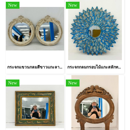
New
New
กระจกแขวนกลมสีขาวแกะลายคลาสสิค
กระจกกลมกรอบไม้แกะสลักทรงรัศมีสีฟ้า
New
New