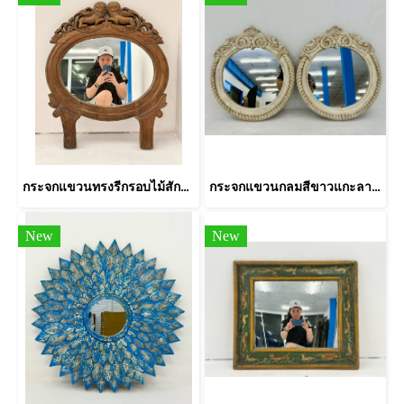
กระจกแขวนทรงรีกรอบไม้สักแกะลายสวย
กระจกแขวนกลมสีขาวแกะลายคลาสสิค
New
New