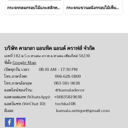
กระจกกลมกรอบไม้แกะสลักทรงรัศมีสีฟ้า
กระจกแขวนผนังกรอบไม้เพ็นลายเสือและกวาง
บริษัท คามาลา แอนทิค แอนด์ คราฟส์ จำกัด
เลขที่ 182 ม.5 ถ.หางดง-ถวาย อ.หางดง เชียงใหม่ 50230
ที่ตั้ง
Google Map
เปิดทุกวัน เวลา: 08:30 AM - 17:30 PM
โทร.ภาษาไทย:
094-628-5809
โทร.ภาษาอังกฤษ:
083-581-9638
แอดไลน์ของร้าน:
@kamaladecor
แอดวอสแอพ (WhatsApp):
+66835819638
แอดวีแชท (WeChat ID): tochka108
อีเมล:
kamala.antique@gmail.com