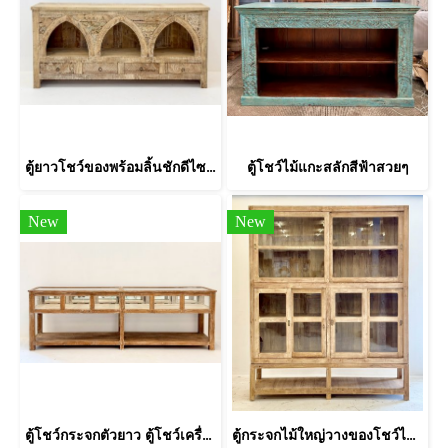
ตู้ยาวโชว์ของพร้อมลิ้นชักดีไซน์ซุ้มโค้ง
ตู้โชว์ไม้แกะสลักสีฟ้าสวยๆ
New
New
ตู้โชว์กระจกตัวยาว ตู้โชว์เครื่องประดับไม้สัก
ตู้กระจกไม้ใหญ่วางของโชว์ไม้สักฟอกขาว