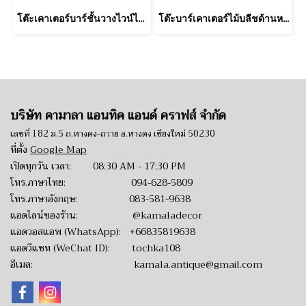
โต๊ะเคาเตอร์บาร์ชั้นวางไวน์ไม้สีอ่อนคาดแถบเหล็ก
โต๊ะบาร์เคาเตอร์ไม้บลีชด้านหน้าแกะสลักลายซุ้มโค้ง
บริษัท คามาลา แอนทิค แอนด์ คราฟส์ จำกัด
เลขที่ 182 ม.5 ถ.หางดง-ถวาย อ.หางดง เชียงใหม่ 50230
ที่ตั้ง
Google Map
เปิดทุกวัน เวลา: 08:30 AM - 17:30 PM
โทร.ภาษาไทย:
094-628-5809
โทร.ภาษาอังกฤษ:
083-581-9638
แอดไลน์ของร้าน:
@kamaladecor
แอดวอสแอพ (WhatsApp):
+66835819638
แอดวีแชท (WeChat ID): tochka108
อีเมล:
kamala.antique@gmail.com